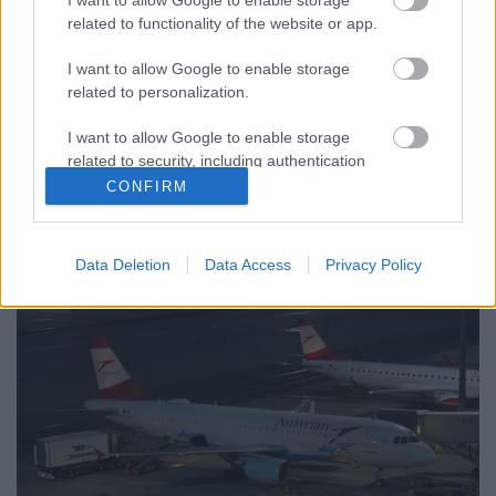
related to functionality of the website or app.
Térjünk kicsit vissza a schwechati reptérre! Egészen
I want to allow Google to enable storage
eddig nem figyeltem meg, hogyan működnek azok a
related to personalization.
vonórúd nélküli masinák, amikkel egy ideje a
hagyományos (vonórudas) gépek mellett találkozni
I want to allow Google to enable storage
lehet a reptereken. Láttam, hogy valahogy
related to security, including authentication
körbeölelik az orrfutót, de nem értettem, pontosan
functionality and fraud prevention, and other
CONFIRM
hogyan…
user protection.
Data Deletion
Data Access
Privacy Policy