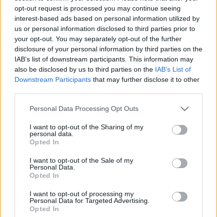
opt-out request is processed you may continue seeing
interest-based ads based on personal information utilized by
us or personal information disclosed to third parties prior to
your opt-out. You may separately opt-out of the further
disclosure of your personal information by third parties on the
IAB’s list of downstream participants. This information may
also be disclosed by us to third parties on the
IAB’s List of
Downstream Participants
that may further disclose it to other
third parties.
Please note that this website/app uses one or more Google
Teraszról spotterkedés a schwechati
Personal Data Processing Opt Outs
services and may gather and store information including but
repülőtéren
not limited to your visit or usage behaviour. You may click to
I want to opt-out of the Sharing of my
personal data.
grant or deny consent to Google and its third-party tags to
Hamster
•
2018. szeptember 01.
0
Opted In
use your data for below specified purposes in below Google
consent section.
I want to opt-out of the Sale of my
A schwechati reptér mellett százon felüli alkalommal
Personal Data.
Opted In
elmentem már az autópályán. Emlékszem, hogy
hazafele menet sokszor nézegettem a leszálláshoz
I want to opt-out of processing my
készülő gépek hosszú sorát, ha éppen úgy hozta a
Personal Data for Targeted Advertising.
szélirány, de be soha nem kanyarodtunk. 2018
Opted In