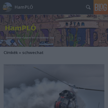
HamPLÓ
Címkék
»
schwechat