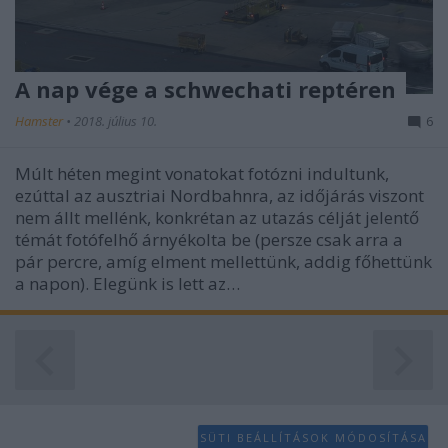
A nap vége a schwechati reptéren
Hamster
•
2018. július 10.
6
Múlt héten megint vonatokat fotózni indultunk,
ezúttal az ausztriai Nordbahnra, az időjárás viszont
nem állt mellénk, konkrétan az utazás célját jelentő
témát fotófelhő árnyékolta be (persze csak arra a
pár percre, amíg elment mellettünk, addig főhettünk
a napon). Elegünk is lett az…
SÜTI BEÁLLÍTÁSOK MÓDOSÍTÁSA