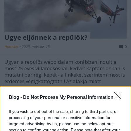
Ugye eljönnek a repülők?
Hamster
•
2025. március 15.
0
Ugyan a repülős weboldalam korábban indult a
most 25 éves villamososnál, kedvet kaptam onnan is
mutatni pár régi képet - a linkeket szerintem most is
érdemes végigkattogtatni! Az alakja miatt
Csirkecombnak becézett Mi-2-esek évtizedeken át
cikáztak a fejünk felett a mentők és a rendőrség…
Blog -
Do Not Process My Personal Information
If you wish to opt-out of the sale, sharing to third parties, or
processing of your personal or sensitive information for
targeted advertising by us, please use the below opt-out
section to confirm your selection. Please note that after your