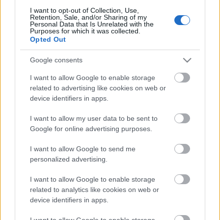
júliusának elején aztán ez is megtörtént, egy nem
I want to opt-out of Collection, Use,
túl…
Retention, Sale, and/or Sharing of my
Personal Data that Is Unrelated with the
Purposes for which it was collected.
Opted Out
Google consents
I want to allow Google to enable storage
related to advertising like cookies on web or
device identifiers in apps.
I want to allow my user data to be sent to
Google for online advertising purposes.
I want to allow Google to send me
personalized advertising.
I want to allow Google to enable storage
Csak úgy: towbarless aircraft tractor
related to analytics like cookies on web or
device identifiers in apps.
munkában
Hamster
•
2018. augusztus 03.
11
I want to allow Google to enable storage