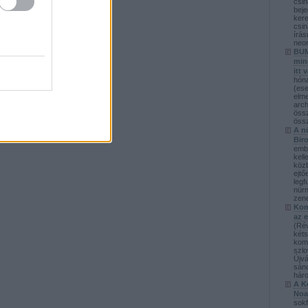
csin
beje
kere
csin
írás
neon
BUM
min
itt 
hóna
(ese
elme
arch
össz
össz
A n
Bir
emb
kell
köz
ejtő
legf
nürn
zene
Kom
az e
(Ré
kéts
kom
szlo
Újvá
sánc
háro
A Ke
Noa
sokf