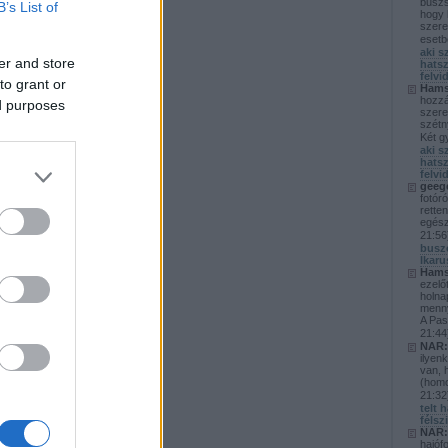
buszs
B’s List of
hogy 
szere
esetb
aki s
er and store
hatsz
felvi
to grant or
Hams
hozzá
ed purposes
szere
szétn
Két gy
aki s
hatsz
felvi
geeg
fotóró
rette
egész
21:56
buszo
Ikaru
Hams
ezelő
holna
menny
A Pas
21:44
NAR:
ilyenk
van, 
(homok
21:32
telt 
félsz
NAR:
hajóf