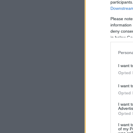
participants
Downstream 
Please note
information 
deny consent
in below Go
Persona
I want t
Opted 
I want t
Opted 
I want 
Advertis
Opted 
I want t
of my P
was col