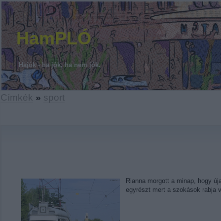
HamPLÓ
Hajók - ha jók, ha nem jók.
Címkék
»
sport
Rianna morgott a minap, hogy úja
egyrészt mert a szokások rabja