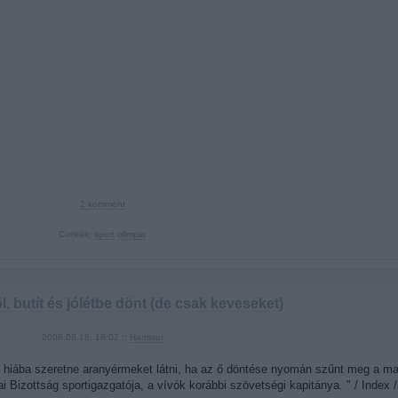
2
komment
Címkék:
sport
olimpia
l, butít és jólétbe dönt (de csak keveseket)
2008.08.18. 18:02 ::
Hamster
hiába szeretne aranyérmeket látni, ha az ő döntése nyomán szűnt meg a magya
Bizottság sportigazgatója, a vívók korábbi szövetségi kapitánya. " / Index /