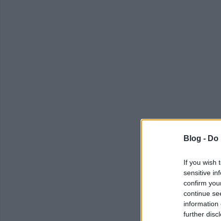
Blog -
Do 
If you wish 
sensitive in
confirm you
continue se
information 
further disc