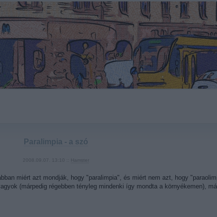
Paralimpia - a szó
2008.09.07. 13:10 ::
Hamster
bban miért azt mondják, hogy "paralimpia", és miért nem azt, hogy "paraolimp
 vagyok (márpedig régebben tényleg mindenki így mondta a környékemen), m