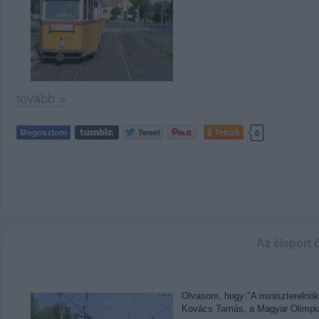
tovább »
Tetszik
0
Az élsport ö
Olvasom, hogy:"A miniszterelnök 
Kovács Tamás, a Magyar Olimpiai 