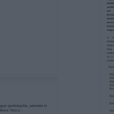
belől
mellé
hol 
for
tart
keres
érte
enged
A ko
felté
írójá
még 
troll
és a 
moder
Gyor
Rég
Vil
Haj
Ze
Bu
Ham
Én
r sportirányítás, jelentette ki
illetve:"Arra a…
Vid