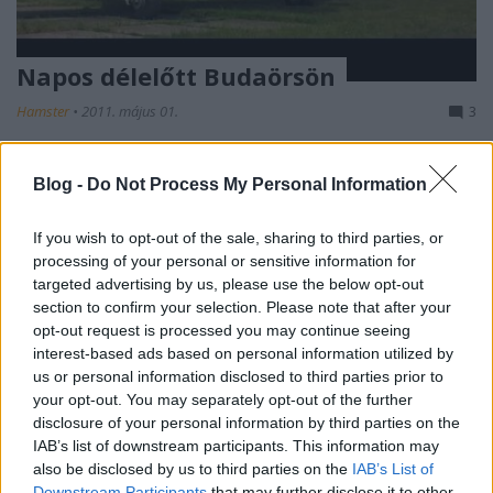
Napos délelőtt Budaörsön
Hamster
•
2011. május 01.
3
Szombat délelőttjét-delét Budaörsön töltöttem
Blog -
Do Not Process My Personal Information
- pontosabban a budaörsi reptéren, ami igazából
Budapest XI. kerületéhez tartozik, mégis még mindig
If you wish to opt-out of the sale, sharing to third parties, or
budaörsiként emlegeti mindenki. Ráadásul
processing of your personal or sensitive information for
villamossal (is) lehet kimenni oda, szóval tényleg
targeted advertising by us, please use the below opt-out
nekem találták ki ezt a helyet :) A kimenetel oka a
section to confirm your selection. Please note that after your
korábban…
opt-out request is processed you may continue seeing
interest-based ads based on personal information utilized by
us or personal information disclosed to third parties prior to
your opt-out. You may separately opt-out of the further
disclosure of your personal information by third parties on the
IAB’s list of downstream participants. This information may
also be disclosed by us to third parties on the
IAB’s List of
Downstream Participants
that may further disclose it to other