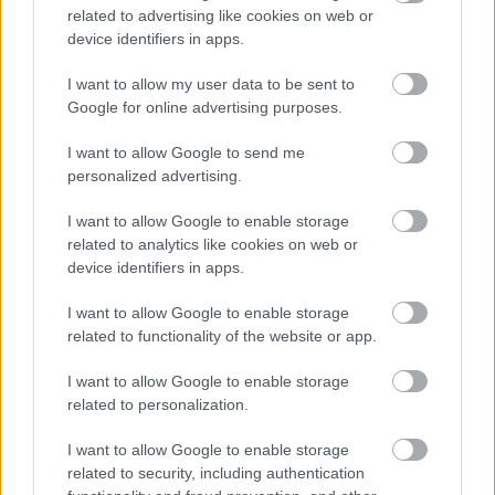
related to advertising like cookies on web or
device identifiers in apps.
I want to allow my user data to be sent to
Google for online advertising purposes.
I want to allow Google to send me
personalized advertising.
I want to allow Google to enable storage
related to analytics like cookies on web or
device identifiers in apps.
I want to allow Google to enable storage
related to functionality of the website or app.
Rossz idő ellen jó repülőgép
I want to allow Google to enable storage
Hamster
•
2010. szeptember 08.
0
related to personalization.
Már megint borzasztó idő van odakint; szinte biztos,
I want to allow Google to enable storage
hogy az időjárás tévedésből kettőt lapozott a
related to security, including authentication
naptárban, és azt hiszi, már október van :-/ Ilyenkor