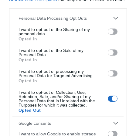
third parties.
Please note that this website/app uses one or more Google
Personal Data Processing Opt Outs
services and may gather and store information including but
not limited to your visit or usage behaviour. You may click to
I want to opt-out of the Sharing of my
personal data.
grant or deny consent to Google and its third-party tags to
Opted In
use your data for below specified purposes in below Google
consent section.
I want to opt-out of the Sale of my
Personal Data.
A Főnix, feltámadás közben
Opted In
Hamster
•
2011. április 03.
17
I want to opt-out of processing my
Personal Data for Targeted Advertising.
Opted In
Nézegettem ezt a videót tegnap arról, hogy a
Goldtimer Alapítvány Li-2-ese megkezdte a 2011-es
I want to opt-out of Collection, Use,
idényt, és eszembe jutott, hogy vannak nekem
Retention, Sale, and/or Sharing of my
Personal Data that Is Unrelated with the
valahol olyan képeim még a gép első felszállása
Purposes for which it was collected.
előttről, amiket annak idején valamiért nem tettem
Opted Out
fel a repülős oldalaimra. Úgy tippelem, valamikor
Google consents
2001 első…
I want to allow Google to enable storage