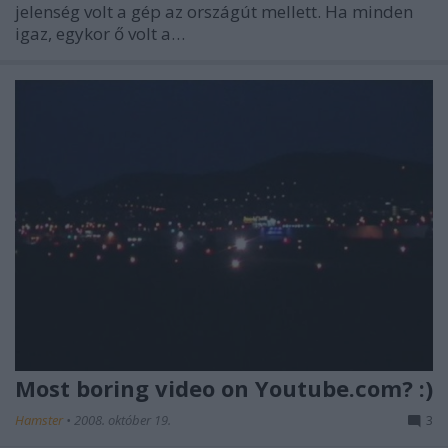
jelenség volt a gép az országút mellett. Ha minden
igaz, egykor ő volt a…
Most boring video on Youtube.com? :)
Hamster
•
2008. október 19.
3