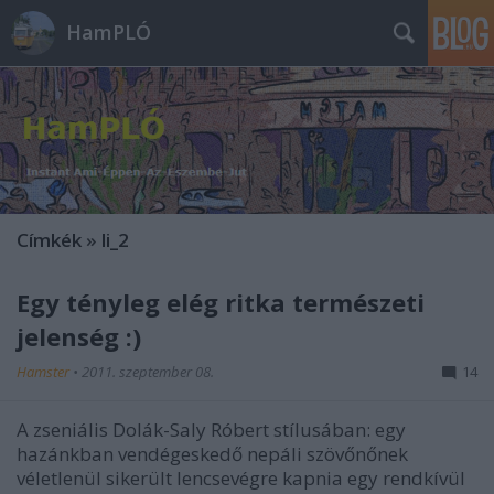
HamPLÓ
Címkék
»
li_2
Egy tényleg elég ritka természeti
jelenség :)
Hamster
•
2011. szeptember 08.
14
A zseniális Dolák-Saly Róbert stílusában: egy
hazánkban vendégeskedő nepáli szövőnőnek
véletlenül sikerült lencsevégre kapnia egy rendkívül