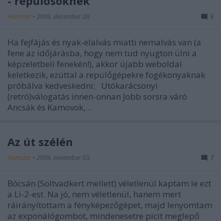
- repülősöknek
Hamster
•
2009. december 28.
3
Ha fejfájás és nyak-elalvás miatti nemalvás van (a
fene az időjárásba, hogy nem tud nyugton ülni a
képzeletbeli fenekén!), akkor újabb weboldal
keletkezik, ezúttal a repülőgépekre fogékonyaknak
próbálva kedveskedni: Utókarácsonyi
(retró)válogatás innen-onnan Jobb sorsra váró
Ancsák és Kamovok,…
Az út szélén
Hamster
•
2009. november 03.
7
Bócsán (Soltvadkert mellett) véletlenül kaptam le ezt
a Li-2-est. Na jó, nem véletlenül, hanem mert
ráirányítottam a fényképezőgépet, majd lenyomtam
az exponálógombot, mindenesetre picit meglepő