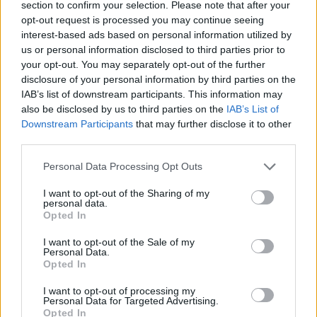
section to confirm your selection. Please note that after your
opt-out request is processed you may continue seeing
Kazettaretró: a low-end
interest-based ads based on personal information utilized by
us or personal information disclosed to third parties prior to
Hamster
•
2010. október 20.
124
your opt-out. You may separately opt-out of the further
disclosure of your personal information by third parties on the
IAB’s list of downstream participants. This information may
Az IDDQD közelmúltbeli kazettás cikke rég
also be disclosed by us to third parties on the
IAB’s List of
leporolatlan húrokat pengetett meg szívemben, vagy
Downstream Participants
that may further disclose it to other
hogy is van ez a közhely. Ezután kisvártatva Ali
third parties.
barátommal is leveleztem arról, hogy milyen csoda
volt a a kazettás magnó gyerekkorunkban, ez pedig
Please note that this website/app uses one or more Google
Personal Data Processing Opt Outs
kedvet csinált ahhoz, hogy feltúrjam a dobozaimat,
services and may gather and store information including but
…
not limited to your visit or usage behaviour. You may click to
I want to opt-out of the Sharing of my
personal data.
grant or deny consent to Google and its third-party tags to
Opted In
use your data for below specified purposes in below Google
consent section.
I want to opt-out of the Sale of my
Personal Data.
Opted In
I want to opt-out of processing my
Personal Data for Targeted Advertising.
Opted In