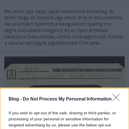
Na, most egy nagy ugrás következik témailag, és
lehet, hogy az olvasók egy része itt le is morzsolódik,
de valamiért nyomott a hangulatom (pedig ma
végre kialudtam magam), és az ilyen emlékek
mosolyra fakasztanak, amire szükségem van. Szóval
a valaha volt egyik legvidámabb C64 zene…
Blog -
Do Not Process My Personal Information
If you wish to opt-out of the sale, sharing to third parties, or
processing of your personal or sensitive information for
targeted advertising by us, please use the below opt-out