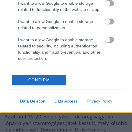
I want to allow Google to enable storage
related to functionality of the website or app.
I want to allow Google to enable storage
related to personalization.
I want to allow Google to enable storage
related to security, including authentication
functionality and fraud prevention, and other
user protection.
CONFIRM
Közkívánatra: Last Ninja 2 - a
legenda
Hamster
•
2008. február 29.
3
Data Deletion
Data Access
Privacy Policy
Az elmúlt 15-20 évben (yikes - de öreg vagyok!)
jópár olyan számítógépes játék készült, mely később
legendává vált. Doom, Quake, Duke Nukem,