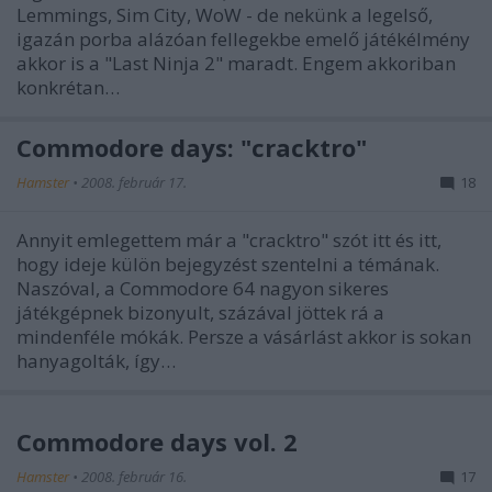
Lemmings, Sim City, WoW - de nekünk a legelső,
igazán porba alázóan fellegekbe emelő játékélmény
akkor is a "Last Ninja 2" maradt. Engem akkoriban
konkrétan…
Commodore days: "cracktro"
Hamster
•
2008. február 17.
18
Annyit emlegettem már a "cracktro" szót itt és itt,
hogy ideje külön bejegyzést szentelni a témának.
Naszóval, a Commodore 64 nagyon sikeres
játékgépnek bizonyult, százával jöttek rá a
mindenféle mókák. Persze a vásárlást akkor is sokan
hanyagolták, így…
Commodore days vol. 2
Hamster
•
2008. február 16.
17