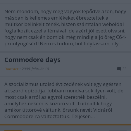
Nem mondom, hogy meg vagyok lepődve azon, hogy
másban is kellemes emlékeket ébresztettek a
múltkor belinkelt zenék, hiszen számtalan weboldal
foglalkozik ezzel a témával, de azért jól esett olvasni,
hogy nem csak én bomlok még mindig a jó öreg C64-
prüntyögésért! Nem is tudom, hol folytassam, oly…
Commodore days
Hamster
•
2008. február 10.
33
A szocializmus utolsó évtizedének volt egy egészen
abszurd epizódja. Jobban mondva sok ilyen volt, de
most csak arról az egyről szeretnék beszélni,
amelyhez nekem is közöm volt. Tudniillik hogy
amikor úttörövé váltunk, őrsünk nevét Vidráról
Commodore-ra változtattuk. Teljesen…