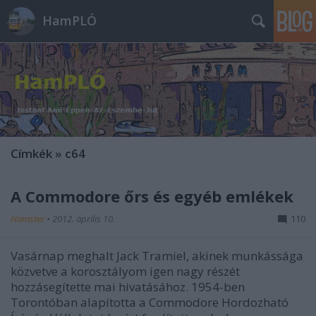
HamPLÓ
Címkék
»
c64
A Commodore őrs és egyéb emlékek
Hamster
•
2012. április 10.
110
Vasárnap meghalt Jack Tramiel, akinek munkássága
közvetve a korosztályom igen nagy részét
hozzásegítette mai hivatásához. 1954-ben
Torontóban alapította a Commodore Hordozható