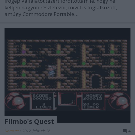
Írógép Vállalatot (azért fordítottam le, hogy ne
kelljen nagyon részletezni, mivel is foglalkozott;
amúgy Commodore Portable…
Flimbo's Quest
Hamster
•
2012. február 26.
4