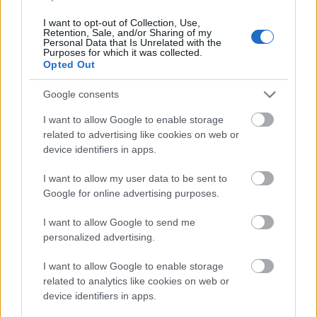
I want to opt-out of Collection, Use,
Retention, Sale, and/or Sharing of my
Personal Data that Is Unrelated with the
Purposes for which it was collected.
Opted Out
Google consents
I want to allow Google to enable storage
Áthallások
related to advertising like cookies on web or
Hamster
•
2009. július 12.
8
device identifiers in apps.
I want to allow my user data to be sent to
Van egy közmondás, mely szerint "a verset írják, a
Google for online advertising purposes.
szobrot faragják, a zenét... szerzik". Ez nagyon
sokszor akaratlanul jön össze, sőt, akár a véletlen
I want to allow Google to send me
műve is lehet, hiszen nincs olyan sok hang még egy
personalized advertising.
fullos templomi orgonán se, hogy végtelen számú
zenét…
I want to allow Google to enable storage
related to analytics like cookies on web or
device identifiers in apps.